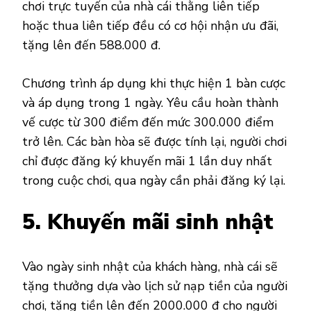
chơi trực tuyến của nhà cái thằng liên tiếp
hoặc thua liên tiếp đều có cơ hội nhận ưu đãi,
tặng lên đến 588.000 đ.
Chương trình áp dụng khi thực hiện 1 bàn cược
và áp dụng trong 1 ngày. Yêu cầu hoàn thành
vế cược từ 300 điểm đến mức 300.000 điểm
trở lên. Các bàn hòa sẽ được tính lại, người chơi
chỉ được đăng ký khuyến mãi 1 lần duy nhất
trong cuộc chơi, qua ngày cần phải đăng ký lại.
5. Khuyến mãi sinh nhật
Vào ngày sinh nhật của khách hàng, nhà cái sẽ
tặng thưởng dựa vào lịch sử nạp tiền của người
chơi, tặng tiền lên đến 2000.000 đ cho người