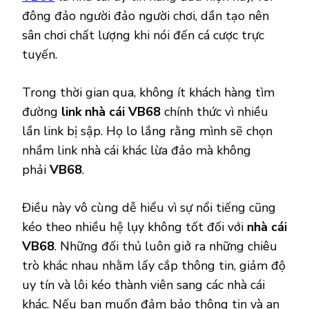
đông đảo người đảo người chơi, dần tạo nên
sân chơi chất lượng khi nói đến cá cược trực
tuyến.
Trong thời gian qua, không ít khách hàng tìm
đường
link nhà cái VB68
chính thức vì nhiều
lần link bị sập. Họ lo lắng rằng mình sẽ chọn
nhầm link nhà cái khác lừa đảo mà không
phải
VB68
.
Điều này vô cùng dễ hiểu vì sự nổi tiếng cũng
kéo theo nhiều hệ lụy không tốt đối với
nhà cái
VB68
. Những đối thủ luôn giở ra những chiêu
trò khác nhau nhằm lấy cắp thông tin, giảm độ
uy tín và lôi kéo thành viên sang các nhà cái
khác. Nếu bạn muốn đảm bảo thông tin và an