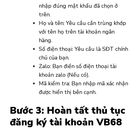
nhập đúng mật khẩu đã chọn ở
trên.
Họ và tên: Yêu cầu cần trùng khớp
với tên họ trên tài khoản ngân
hàng.
Số điện thoại: Yêu cầu là SĐT chính
chủ của bạn.
Zalo: Bạn điền số điện thoại tài
khoản zalo (Nếu có).
Mã kiểm tra: Bạn nhập mã xác nhận
được hiển thị bên cạnh.
Bước 3: Hoàn tất thủ tục
đăng ký tài khoản VB68