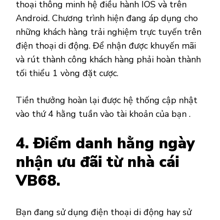
thoại thông minh hệ điều hành IOS và trên
Android. Chương trình hiện đang áp dụng cho
những khách hàng trải nghiệm trực tuyến trên
điện thoại di động. Để nhận được khuyến mãi
và rút thành công khách hàng phải hoàn thành
tối thiểu 1 vòng đặt cược.
Tiền thưởng hoàn lại được hệ thống cập nhật
vào thứ 4 hằng tuần vào tài khoản của bạn .
4. Điểm danh hằng ngày
nhận ưu đãi từ nhà cái
VB68.
Bạn đang sử dụng điện thoại di động hay sử