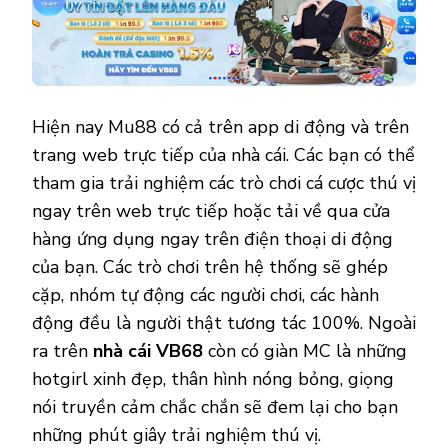
Hiện nay
Mu88
có cả trên app di động và trên
trang web trực tiếp của nhà cái. Các bạn có thể
tham gia trải nghiệm các trò chơi cá cược thú vị
ngay trên web trực tiếp hoặc tải về qua cửa
hàng ứng dụng ngay trên điện thoại di động
của bạn. Các trò chơi trên hệ thống sẽ ghép
cặp, nhóm tự động các người chơi, các hành
động đều là người thật tương tác 100%. Ngoài
ra trên
nhà cái VB68
còn có giàn MC là những
hotgirl xinh đẹp, thân hình nóng bỏng, giọng
nói truyền cảm chắc chắn sẽ đem lại cho bạn
những phút giây trải nghiệm thú vị.