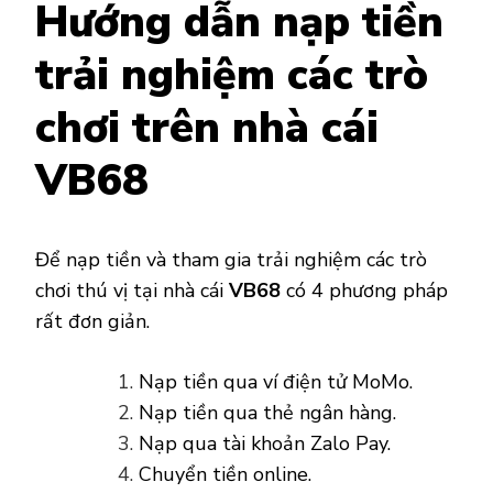
Hướng dẫn nạp tiền
trải nghiệm các trò
chơi trên nhà cái
VB68
Để nạp tiền và tham gia trải nghiệm các trò
chơi thú vị tại nhà cái
VB68
có 4 phương pháp
rất đơn giản.
Nạp tiền qua ví điện tử MoMo.
Nạp tiền qua thẻ ngân hàng.
Nạp qua tài khoản Zalo Pay.
Chuyển tiền online.