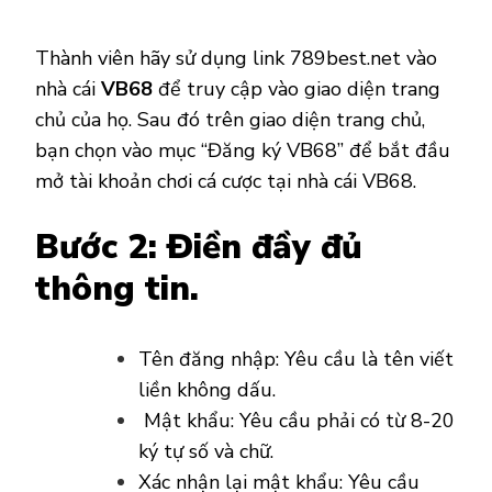
Thành viên hãy sử dụng link 789best.net vào
nhà cái
VB68
để truy cập vào giao diện trang
chủ của họ. Sau đó trên giao diện trang chủ,
bạn chọn vào mục “
Đăng ký VB68
” để bắt đầu
mở tài khoản chơi cá cược tại nhà cái VB68.
Bước 2: Điền đầy đủ
thông tin.
Tên đăng nhập: Yêu cầu là tên viết
liền không dấu.
Mật khẩu: Yêu cầu phải có từ 8-20
ký tự số và chữ.
Xác nhận lại mật khẩu: Yêu cầu